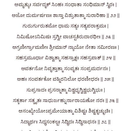
ಅಮೃತ್ಯುಃ ಸರ್ವದೃಕ್‌ ಸಿಂಹಃ ಸಂಧಾತಾ ಸಂಧಿಮಾನ್ ಸ್ಥಿರಃ |
ಅಜೋ ದುರ್ಮರ್ಷಣಃ ಶಾಸ್ತಾ ವಿಶ್ರುತಾತ್ಮಾ ಸುರಾರಿಹಾ || ೨೨ ||
ಗುರುರ್ಗುರುತಮೋ ಧಾಮ ಸತ್ಯಃ ಸತ್ಯಪರಾಕ್ರಮಃ |
ನಿಮಿಷೋಽನಿಮಿಷಃ ಸ್ರಗ್ವೀ ವಾಚಸ್ಪತಿರುದಾರಧೀಃ || ೨೩ ||
ಅಗ್ರಣೀರ್ಗ್ರಾಮಣೀಃ ಶ್ರೀಮಾನ್‌ ನ್ಯಾಯೋ ನೇತಾ ಸಮೀರಣಃ |
ಸಹಸ್ರಮೂರ್ಧಾ ವಿಶ್ವಾತ್ಮಾ ಸಹಸ್ರಾಕ್ಷಃ ಸಹಸ್ರಪಾತ್ || ೨೪ ||
ಆವರ್ತನೋ ನಿವೃತ್ತಾತ್ಮಾ ಸಂವೃತಃ ಸಂಪ್ರಮರ್ದನಃ |
ಅಹಃ ಸಂವರ್ತಕೋ ವಹ್ನಿರನಿಲೋ ಧರಣೀಧರಃ || ೨೫ ||
ಸುಪ್ರಸಾದಃ ಪ್ರಸನ್ನಾತ್ಮಾ ವಿಶ್ವಧೃಗ್ವಿಶ್ವಭುಗ್ವಿಭುಃ |
ಸತ್ಕರ್ತಾ ಸತ್ಕೃತಃ ಸಾಧುರ್ಜಹ್ನುರ್ನಾರಾಯಣೋ ನರಃ || ೨೬ ||
ಅಸಂಖ್ಯೇಯೋಽಪ್ರಮೇಯಾತ್ಮಾ ವಿಶಿಷ್ಟಃ ಶಿಷ್ಟಕೃಚ್ಛುಚಿಃ |
ಸಿದ್ಧಾರ್ಥಃ ಸಿದ್ಧಸಂಕಲ್ಪಃ ಸಿದ್ಧಿದಃ ಸಿದ್ಧಿಸಾಧನಃ || ೨೭ ||