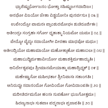
ಭ್ರಾಜಿಷ್ಣುರ್ಭೋಜನಂ ಭೋಕ್ತಾ ಸಹಿಷ್ಣುರ್ಜಗದಾದಿಜಃ |
ಅನಘೋ ವಿಜಯೋ ಜೇತಾ ವಿಶ್ವಯೋನಿಃ ಪುನರ್ವಸುಃ || ೧೬ ||
ಉಪೇಂದ್ರೋ ವಾಮನಃ ಪ್ರಾಂಶುರಮೋಘಃ ಶುಚಿರೂರ್ಜಿತಃ |
ಅತೀಂದ್ರಃ ಸಂಗ್ರಹಃ ಸರ್ಗೋ ಧೃತಾತ್ಮಾ ನಿಯಮೋ ಯಮಃ || ೧೭ ||
ವೇದ್ಯೋ ವೈದ್ಯಃ ಸದಾಯೋಗೀ ವೀರಹಾ ಮಾಧವೋ ಮಧುಃ |
ಅತೀಂದ್ರಿಯೋ ಮಹಾಮಾಯೋ ಮಹೋತ್ಸಾಹೋ ಮಹಾಬಲಃ || ೧೮ ||
ಮಹಾಬುದ್ಧಿರ್ಮಹಾವೀರ್ಯೋ ಮಹಾಶಕ್ತಿರ್ಮಹಾದ್ಯುತಿಃ |
ಅನಿರ್ದೇಶ್ಯವಪುಃ ಶ್ರೀಮಾನಮೇಯಾತ್ಮಾ ಮಹಾದ್ರಿಧೃಕ್ || ೧೯ ||
ಮಹೇಷ್ವಾಸೋ ಮಹೀಭರ್ತಾ ಶ್ರೀನಿವಾಸಃ ಸತಾಂಗತಿಃ |
ಅನಿರುದ್ಧಃ ಸದಾನಂದೋ ಗೋವಿಂದೋ ಗೋವಿದಾಂಪತಿಃ || ೨೦ ||
ಮರೀಚಿರ್ದಮನೋ ಹಂಸಃ ಸುಪರ್ಣೋ ಭುಜಗೋತ್ತಮಃ |
ಹಿರಣ್ಯನಾಭಃ ಸುತಪಾಃ ಪದ್ಮನಾಭಃ ಪ್ರಜಾಪತಿಃ || ೨೧ ||