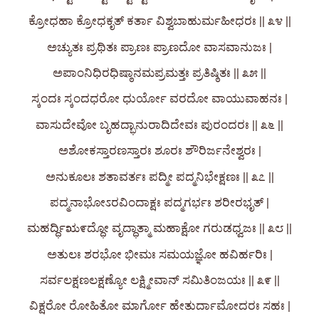
ಕ್ರೋಧಹಾ ಕ್ರೋಧಕೃತ್ ಕರ್ತಾ ವಿಶ್ವಬಾಹುರ್ಮಹೀಧರಃ || ೩೪ ||
ಅಚ್ಯುತಃ ಪ್ರಥಿತಃ ಪ್ರಾಣಃ ಪ್ರಾಣದೋ ವಾಸವಾನುಜಃ |
ಅಪಾಂನಿಧಿರಧಿಷ್ಠಾನಮಪ್ರಮತ್ತಃ ಪ್ರತಿಷ್ಠಿತಃ || ೩೫ ||
ಸ್ಕಂದಃ ಸ್ಕಂದಧರೋ ಧುರ್ಯೋ ವರದೋ ವಾಯುವಾಹನಃ |
ವಾಸುದೇವೋ ಬೃಹದ್ಭಾನುರಾದಿದೇವಃ ಪುರಂದರಃ || ೩೬ ||
ಅಶೋಕಸ್ತಾರಣಸ್ತಾರಃ ಶೂರಃ ಶೌರಿರ್ಜನೇಶ್ವರಃ |
ಅನುಕೂಲಃ ಶತಾವರ್ತಃ ಪದ್ಮೀ ಪದ್ಮನಿಭೇಕ್ಷಣಃ || ೩೭ ||
ಪದ್ಮನಾಭೋಽರವಿಂದಾಕ್ಷಃ ಪದ್ಮಗರ್ಭಃ ಶರೀರಭೃತ್ |
ಮಹರ್ದ್ಧಿಋ೯ದ್ಧೋ ವೃದ್ಧಾತ್ಮಾ ಮಹಾಕ್ಷೋ ಗರುಡಧ್ವಜಃ || ೩೮ ||
ಅತುಲಃ ಶರಭೋ ಭೀಮಃ ಸಮಯಜ್ಞೋ ಹವಿರ್ಹರಿಃ |
ಸರ್ವಲಕ್ಷಣಲಕ್ಷಣ್ಯೋ ಲಕ್ಷ್ಮೀವಾನ್‌ ಸಮಿತಿಂಜಯಃ || ೩೯ ||
ವಿಕ್ಷರೋ ರೋಹಿತೋ ಮಾರ್ಗೋ ಹೇತುರ್ದಾಮೋದರಃ ಸಹಃ |