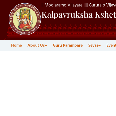
|| Moolaramo Vijayate ||
|| Gururajo Vijaya
Kalpavruksha Kshet
Home
About Us
Guru Parampare
Sevas
Even