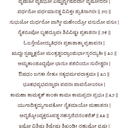
ವೃಷಾಹೀ ವೃಷಭೋ ವಿಷ್ಣುರ್ವೃಷಪರ್ವಾ ವೃಷೋದರಃ |
ವರ್ಧನೋ ವರ್ಧಮಾನಶ್ಚ ವಿವಿಕ್ತಃ ಶ್ರುತಿಸಾಗರಃ || ೨೮ ||
ಸುಭುಜೋ ದುರ್ಧರೋ ವಾಗ್ಮೀ ಮಹೇಂದ್ರೋ ವಸುದೋ ವಸುಃ |
ನೈಕರೂಪೋ ಬೃಹದ್ರೂಪಃ ಶಿಪಿವಿಷ್ಟಃ ಪ್ರಕಾಶನಃ || ೨೯ ||
ಓಜಸ್ತೇಜೋದ್ಯುತಿಧರಃ ಪ್ರಕಾಶಾತ್ಮಾ ಪ್ರತಾಪನಃ |
ಋದ್ಧಃ ಸ್ಪಷ್ಟಾಕ್ಷರೋ ಮಂತ್ರಶ್ಚಂದ್ರಾಂಶುರ್ಭಾಸ್ಕರದ್ಯುತಿಃ || ೩೦ ||
ಅಮೃತಾಂಶೂದ್ಭವೋ ಭಾನುಃ ಶಶಬಿಂದುಃ ಸುರೇಶ್ವರಃ |
ಔಷಧಂ ಜಗತಃ ಸೇತುಃ ಸತ್ಯಧರ್ಮಪರಾಕ್ರಮಃ || ೩೧ ||
ಭೂತಭವ್ಯಭವನ್ನಾಥಃ ಪವನಃ ಪಾವನೋಽನಲಃ |
ಕಾಮಹಾ ಕಾಮಕೃತ್ ಕಾಂತಃ ಕಾಮಃ ಕಾಮಪ್ರದಃ ಪ್ರಭುಃ || ೩೨ ||
ಯುಗಾದಿಕೃದ್ಯುಗಾವರ್ತೋ ನೈಕಮಾಯೋ ಮಹಾಶನಃ |
ಅದೃಶ್ಯೋಽವ್ಯಕ್ತರೂಪಶ್ಚ ಸಹಸ್ರಜಿದನಂತಜಿತ್ || ೩೩ ||
ಇಷ್ಟೋ ವಿಶಿಷ್ಟಃ ಶಿಷ್ಟೇಷ್ಟಃ ಶಿಖಂಡೀ ನಹುಷೋ ವೃಷಃ |