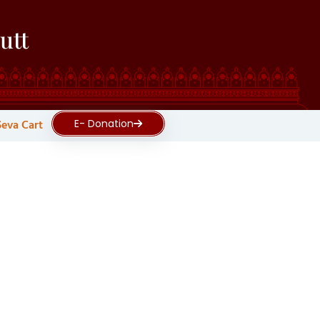
utt
Seva Cart
E- Donation