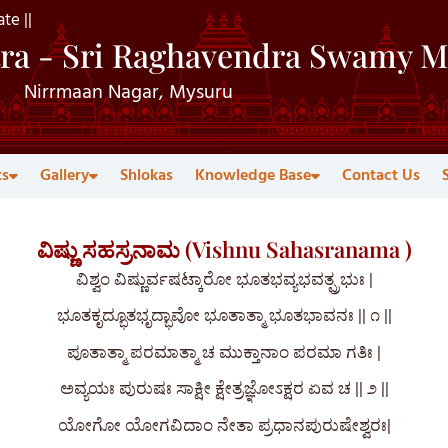
te ||
ra - Sri Raghavendra Swamy M
Nirrmaan Nagar, Mysuru
ts
Gallery
Shlokas
Knowledge Base
Contact Us
ವಿಷ್ಣು ಸಹಸ್ರನಾಮ (Vishnu Sahasranama )
ವಿಶ್ವಂ ವಿಷ್ಣುರ್ವಷಟ್ಕಾರೋ ಭೂತಭವ್ಯಭವತ್ಪ್ರಭುಃ |
ಭೂತಕೃದ್ಭೂತಭೃದ್ಭಾವೋ ಭೂತಾತ್ಮಾ ಭೂತಭಾವನಃ || ೧ ||
ಪೂತಾತ್ಮಾ ಪರಮಾತ್ಮಾ ಚ ಮುಕ್ತಾನಾಂ ಪರಮಾ ಗತಿಃ |
ಅವ್ಯಯಃ ಪುರುಷಃ ಸಾಕ್ಷೀ ಕ್ಷೇತ್ರಜ್ಞೋಽಕ್ಷರ ಏವ ಚ || ೨ ||
ಯೋಗೋ ಯೋಗವಿದಾಂ ನೇತಾ ಪ್ರಧಾನಪುರುಷೇಶ್ವರಃ|