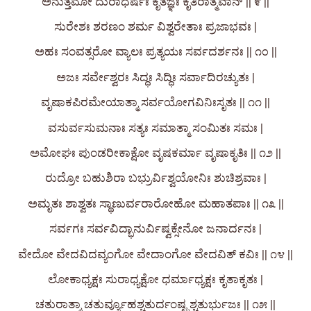
ಅನುತ್ತಮೋ ದುರಾಧರ್ಷಃ ಕೃತಜ್ಞಃ ಕೃತಿರಾತ್ಮವಾನ್ || ೯ ||
ಸುರೇಶಃ ಶರಣಂ ಶರ್ಮ ವಿಶ್ವರೇತಾಃ ಪ್ರಜಾಭವಃ |
ಅಹಃ ಸಂವತ್ಸರೋ ವ್ಯಾಲಃ ಪ್ರತ್ಯಯಃ ಸರ್ವದರ್ಶನಃ || ೧೦ ||
ಅಜಃ ಸರ್ವೇಶ್ವರಃ ಸಿದ್ಧಃ ಸಿದ್ಧಿಃ ಸರ್ವಾದಿರಚ್ಯುತಃ |
ವೃಷಾಕಪಿರಮೇಯಾತ್ಮಾ ಸರ್ವಯೋಗವಿನಿಃಸೃತಃ || ೧೧ ||
ವಸುರ್ವಸುಮನಾಃ ಸತ್ಯಃ ಸಮಾತ್ಮಾ ಸಂಮಿತಃ ಸಮಃ |
ಅಮೋಘಃ ಪುಂಡರೀಕಾಕ್ಷೋ ವೃಷಕರ್ಮಾ ವೃಷಾಕೃತಿಃ || ೧೨ ||
ರುದ್ರೋ ಬಹುಶಿರಾ ಬಭ್ರುರ್ವಿಶ್ವಯೋನಿಃ ಶುಚಿಶ್ರವಾಃ |
ಅಮೃತಃ ಶಾಶ್ವತಃ ಸ್ಥಾಣುರ್ವರಾರೋಹೋ ಮಹಾತಪಾಃ || ೧೩ ||
ಸರ್ವಗಃ ಸರ್ವವಿದ್ಭಾನುರ್ವಿಷ್ವಕ್ಸೇನೋ ಜನಾರ್ದನಃ |
ವೇದೋ ವೇದವಿದವ್ಯಂಗೋ ವೇದಾಂಗೋ ವೇದವಿತ್‌ ಕವಿಃ || ೧೪ ||
ಲೋಕಾಧ್ಯಕ್ಷಃ ಸುರಾಧ್ಯಕ್ಷೋ ಧರ್ಮಾಧ್ಯಕ್ಷಃ ಕೃತಾಕೃತಃ |
ಚತುರಾತ್ಮಾ ಚತುರ್ವ್ಯೂಹಶ್ಚತುರ್ದಂಷ್ಟ್ರಶ್ಚತುರ್ಭುಜಃ || ೧೫ ||